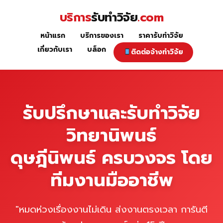
Skip
บริการ
รับทำวิจัย
.com
to
content
หน้าแรก
บริการของเรา
ราคารับทำวิจัย
หน้าแรก
เกี่ยวกับเรา
บล็อก
ติดต่อจ้างทำวิจัย
รับปรึกษาและรับทำวิจัย
วิทยานิพนธ์
ดุษฎีนิพนธ์ ครบวงจร โดย
ทีมงานมืออาชีพ
"หมดห่วงเรื่องงานไม่เดิน ส่งงานตรงเวลา การันตี