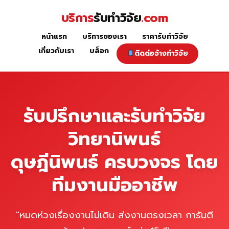
Skip
บริการ
รับทำวิจัย
.com
to
content
หน้าแรก
บริการของเรา
ราคารับทำวิจัย
หน้าแรก
เกี่ยวกับเรา
บล็อก
ติดต่อจ้างทำวิจัย
รับปรึกษาและรับทำวิจัย
วิทยานิพนธ์
ดุษฎีนิพนธ์ ครบวงจร โดย
ทีมงานมืออาชีพ
"หมดห่วงเรื่องงานไม่เดิน ส่งงานตรงเวลา การันตี