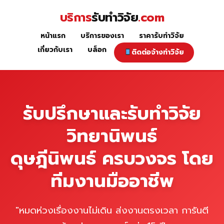
Skip
บริการ
รับทำวิจัย
.com
to
content
หน้าแรก
บริการของเรา
ราคารับทำวิจัย
หน้าแรก
เกี่ยวกับเรา
บล็อก
ติดต่อจ้างทำวิจัย
รับปรึกษาและรับทำวิจัย
วิทยานิพนธ์
ดุษฎีนิพนธ์ ครบวงจร โดย
ทีมงานมืออาชีพ
"หมดห่วงเรื่องงานไม่เดิน ส่งงานตรงเวลา การันตี