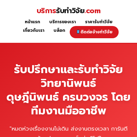
Skip
บริการ
รับทำวิจัย
.com
to
content
หน้าแรก
บริการของเรา
ราคารับทำวิจัย
หน้าแรก
เกี่ยวกับเรา
บล็อก
ติดต่อจ้างทำวิจัย
รับปรึกษาและรับทำวิจัย
วิทยานิพนธ์
ดุษฎีนิพนธ์ ครบวงจร โดย
ทีมงานมืออาชีพ
"หมดห่วงเรื่องงานไม่เดิน ส่งงานตรงเวลา การันตี