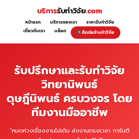
Skip
บริการ
รับทำวิจัย
.com
to
content
หน้าแรก
บริการของเรา
ราคารับทำวิจัย
หน้าแรก
เกี่ยวกับเรา
บล็อก
ติดต่อจ้างทำวิจัย
รับปรึกษาและรับทำวิจัย
วิทยานิพนธ์
ดุษฎีนิพนธ์ ครบวงจร โดย
ทีมงานมืออาชีพ
"หมดห่วงเรื่องงานไม่เดิน ส่งงานตรงเวลา การันตี