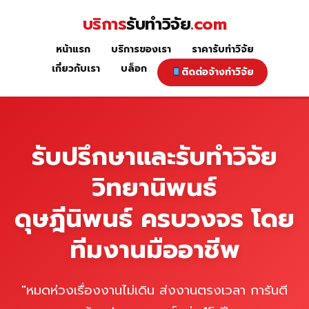
Skip
บริการ
รับทำวิจัย
.com
to
content
หน้าแรก
บริการของเรา
ราคารับทำวิจัย
หน้าแรก
เกี่ยวกับเรา
บล็อก
ติดต่อจ้างทำวิจัย
รับปรึกษาและรับทำวิจัย
วิทยานิพนธ์
ดุษฎีนิพนธ์ ครบวงจร โดย
ทีมงานมืออาชีพ
"หมดห่วงเรื่องงานไม่เดิน ส่งงานตรงเวลา การันตี