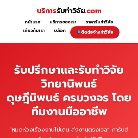
Skip
บริการ
รับทำวิจัย
.com
to
content
หน้าแรก
บริการของเรา
ราคารับทำวิจัย
หน้าแรก
เกี่ยวกับเรา
บล็อก
ติดต่อจ้างทำวิจัย
รับปรึกษาและรับทำวิจัย
วิทยานิพนธ์
ดุษฎีนิพนธ์ ครบวงจร โดย
ทีมงานมืออาชีพ
"หมดห่วงเรื่องงานไม่เดิน ส่งงานตรงเวลา การันตี