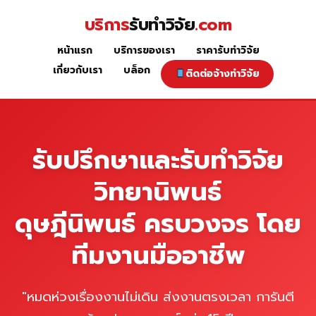
Skip
บริการ
รับทำวิจัย
.com
to
content
หน้าแรก
บริการของเรา
ราคารับทำวิจัย
หน้าแรก
เกี่ยวกับเรา
บล็อก
ติดต่อจ้างทำวิจัย
รับปรึกษาและรับทำวิจัย
วิทยานิพนธ์
ดุษฎีนิพนธ์ ครบวงจร โดย
ทีมงานมืออาชีพ
"หมดห่วงเรื่องงานไม่เดิน ส่งงานตรงเวลา การันตี