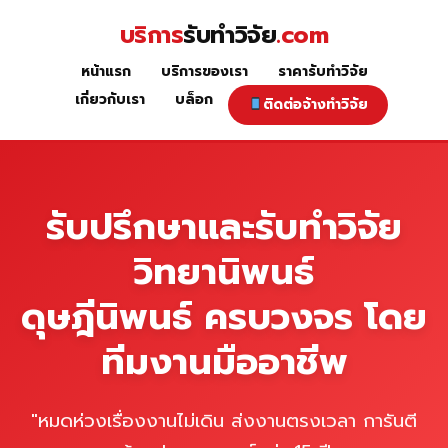
Skip
บริการ
รับทำวิจัย
.com
to
content
หน้าแรก
บริการของเรา
ราคารับทำวิจัย
หน้าแรก
เกี่ยวกับเรา
บล็อก
ติดต่อจ้างทำวิจัย
รับปรึกษาและรับทำวิจัย
วิทยานิพนธ์
ดุษฎีนิพนธ์ ครบวงจร โดย
ทีมงานมืออาชีพ
"หมดห่วงเรื่องงานไม่เดิน ส่งงานตรงเวลา การันตี