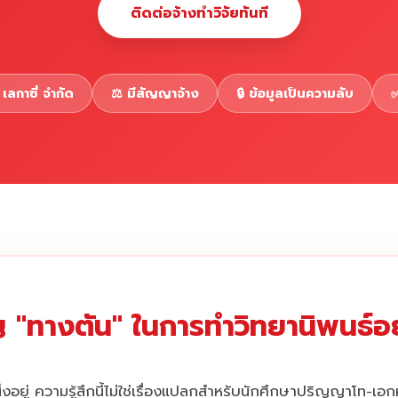
ติดต่อจ้างทำวิจัยทันที
เลกาซี่ จำกัด
⚖️ มีสัญญาจ้าง
🔒 ข้อมูลเป็นความลับ
✅
 "ทางตัน" ในการทำวิทยานิพนธ์อยู
่งอยู่ ความรู้สึกนี้ไม่ใช่เรื่องแปลกสำหรับนักศึกษาปริญญาโท-เอ