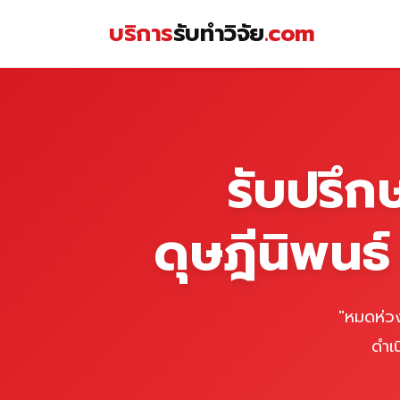
Skip
บริการ
รับทำวิจัย
.com
to
content
หน้าแรก
รับปรึก
ดุษฎีนิพนธ
"หมดห่วง
ดำเ