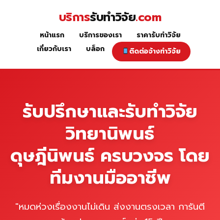
Skip
บริการ
รับทำวิจัย
.com
to
content
หน้าแรก
บริการของเรา
ราคารับทำวิจัย
หน้าแรก
เกี่ยวกับเรา
บล็อก
ติดต่อจ้างทำวิจัย
รับปรึกษาและรับทำวิจัย
วิทยานิพนธ์
ดุษฎีนิพนธ์ ครบวงจร โดย
ทีมงานมืออาชีพ
"หมดห่วงเรื่องงานไม่เดิน ส่งงานตรงเวลา การันตี