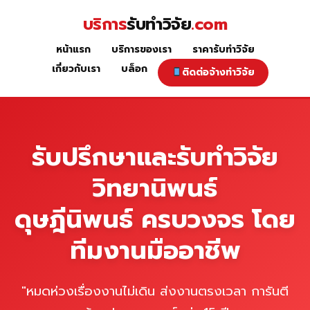
Skip
บริการ
รับทำวิจัย
.com
to
content
หน้าแรก
บริการของเรา
ราคารับทำวิจัย
หน้าแรก
เกี่ยวกับเรา
บล็อก
ติดต่อจ้างทำวิจัย
รับปรึกษาและรับทำวิจัย
วิทยานิพนธ์
ดุษฎีนิพนธ์ ครบวงจร โดย
ทีมงานมืออาชีพ
"หมดห่วงเรื่องงานไม่เดิน ส่งงานตรงเวลา การันตี