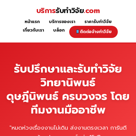
Skip
บริการ
รับทำวิจัย
.com
to
content
หน้าแรก
บริการของเรา
ราคารับทำวิจัย
หน้าแรก
เกี่ยวกับเรา
บล็อก
ติดต่อจ้างทำวิจัย
รับปรึกษาและรับทำวิจัย
วิทยานิพนธ์
ดุษฎีนิพนธ์ ครบวงจร โดย
ทีมงานมืออาชีพ
"หมดห่วงเรื่องงานไม่เดิน ส่งงานตรงเวลา การันตี