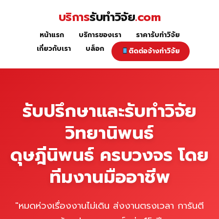
Skip
บริการ
รับทำวิจัย
.com
to
content
หน้าแรก
บริการของเรา
ราคารับทำวิจัย
หน้าแรก
เกี่ยวกับเรา
บล็อก
ติดต่อจ้างทำวิจัย
รับปรึกษาและรับทำวิจัย
วิทยานิพนธ์
ดุษฎีนิพนธ์ ครบวงจร โดย
ทีมงานมืออาชีพ
"หมดห่วงเรื่องงานไม่เดิน ส่งงานตรงเวลา การันตี