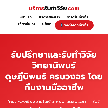
Skip
บริการ
รับทำวิจัย
.com
to
content
หน้าแรก
บริการของเรา
ราคารับทำวิจัย
หน้าแรก
เกี่ยวกับเรา
บล็อก
ติดต่อจ้างทำวิจัย
รับปรึกษาและรับทำวิจัย
วิทยานิพนธ์
ดุษฎีนิพนธ์ ครบวงจร โดย
ทีมงานมืออาชีพ
"หมดห่วงเรื่องงานไม่เดิน ส่งงานตรงเวลา การันตี