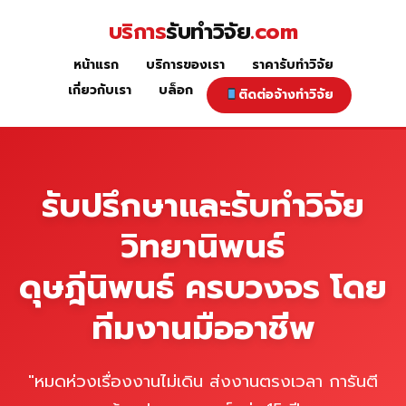
Skip
บริการ
รับทำวิจัย
.com
to
content
หน้าแรก
บริการของเรา
ราคารับทำวิจัย
หน้าแรก
เกี่ยวกับเรา
บล็อก
ติดต่อจ้างทำวิจัย
รับปรึกษาและรับทำวิจัย
วิทยานิพนธ์
ดุษฎีนิพนธ์ ครบวงจร โดย
ทีมงานมืออาชีพ
"หมดห่วงเรื่องงานไม่เดิน ส่งงานตรงเวลา การันตี