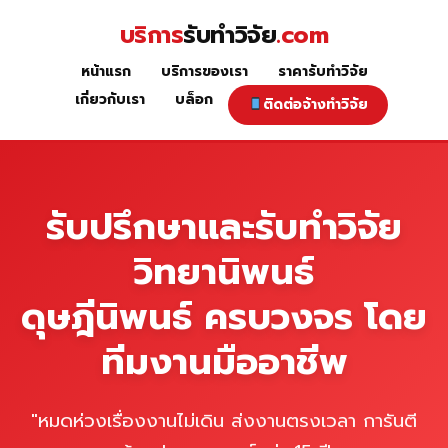
Skip
บริการ
รับทำวิจัย
.com
to
content
หน้าแรก
บริการของเรา
ราคารับทำวิจัย
หน้าแรก
เกี่ยวกับเรา
บล็อก
ติดต่อจ้างทำวิจัย
รับปรึกษาและรับทำวิจัย
วิทยานิพนธ์
ดุษฎีนิพนธ์ ครบวงจร โดย
ทีมงานมืออาชีพ
"หมดห่วงเรื่องงานไม่เดิน ส่งงานตรงเวลา การันตี