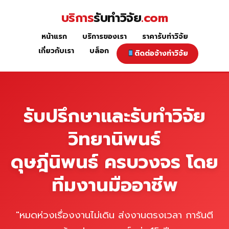
Skip
บริการ
รับทำวิจัย
.com
to
content
หน้าแรก
บริการของเรา
ราคารับทำวิจัย
หน้าแรก
เกี่ยวกับเรา
บล็อก
ติดต่อจ้างทำวิจัย
รับปรึกษาและรับทำวิจัย
วิทยานิพนธ์
ดุษฎีนิพนธ์ ครบวงจร โดย
ทีมงานมืออาชีพ
"หมดห่วงเรื่องงานไม่เดิน ส่งงานตรงเวลา การันตี