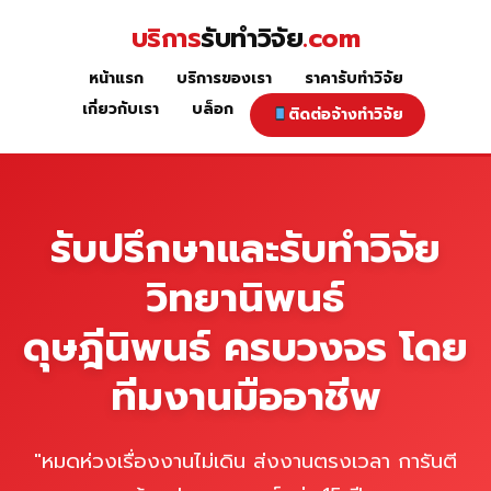
Skip
บริการ
รับทำวิจัย
.com
to
content
หน้าแรก
บริการของเรา
ราคารับทำวิจัย
หน้าแรก
เกี่ยวกับเรา
บล็อก
ติดต่อจ้างทำวิจัย
รับปรึกษาและรับทำวิจัย
วิทยานิพนธ์
ดุษฎีนิพนธ์ ครบวงจร โดย
ทีมงานมืออาชีพ
"หมดห่วงเรื่องงานไม่เดิน ส่งงานตรงเวลา การันตี