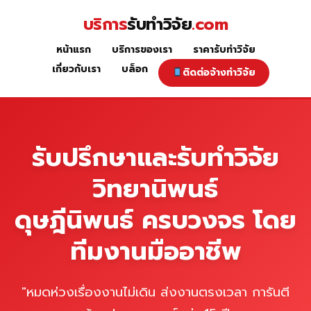
Skip
บริการ
รับทำวิจัย
.com
to
content
หน้าแรก
บริการของเรา
ราคารับทำวิจัย
หน้าแรก
เกี่ยวกับเรา
บล็อก
ติดต่อจ้างทำวิจัย
รับปรึกษาและรับทำวิจัย
วิทยานิพนธ์
ดุษฎีนิพนธ์ ครบวงจร โดย
ทีมงานมืออาชีพ
"หมดห่วงเรื่องงานไม่เดิน ส่งงานตรงเวลา การันตี