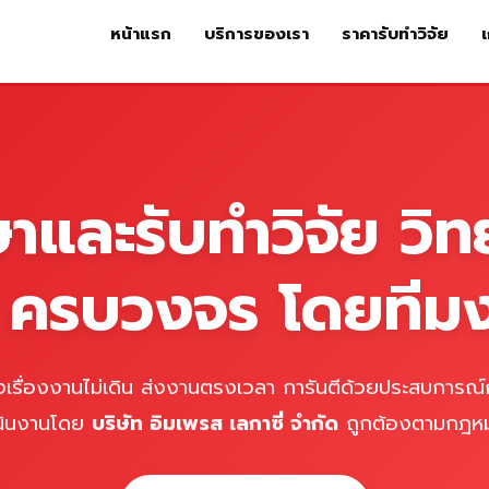
หน้าแรก
บริการของเรา
ราคารับทำวิจัย
เ
หน้าแรก
บริการของเรา
ร
ษาและรับทำวิจัย วิท
์ ครบวงจร โดยทีม
เรื่องงานไม่เดิน ส่งงานตรงเวลา การันตีด้วยประสบการณ์ก
นินงานโดย
บริษัท อิมเพรส เลกาซี่ จำกัด
ถูกต้องตามกฎห