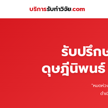
Skip
บริการ
รับทำวิจัย
.com
to
content
หน้าแรก
รับปรึก
ดุษฎีนิพนธ
"หมดห่วง
ดำเ