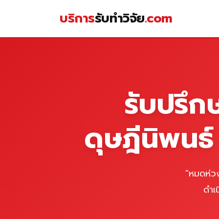
Skip
บริการ
รับทำวิจัย
.com
to
content
หน้าแรก
รับปรึก
ดุษฎีนิพนธ
"หมดห่วง
ดำเ