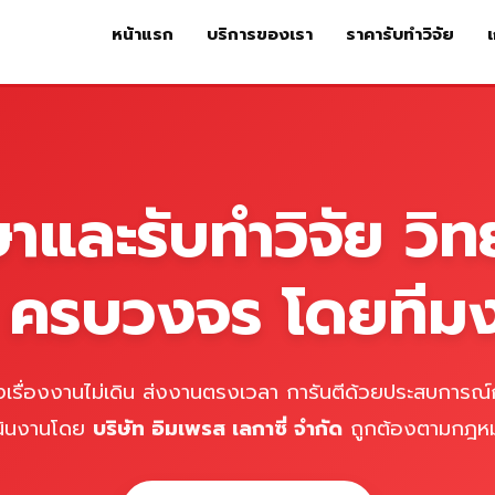
หน้าแรก
บริการของเรา
ราคารับทำวิจัย
เ
หน้าแรก
บริการของเรา
ร
ษาและรับทำวิจัย วิท
์ ครบวงจร โดยทีม
เรื่องงานไม่เดิน ส่งงานตรงเวลา การันตีด้วยประสบการณ์ก
นินงานโดย
บริษัท อิมเพรส เลกาซี่ จำกัด
ถูกต้องตามกฎห