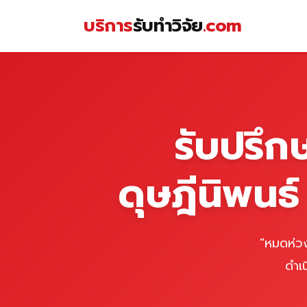
Skip
บริการ
รับทำวิจัย
.com
to
content
หน้าแรก
รับปรึก
ดุษฎีนิพนธ
"หมดห่วง
ดำเ