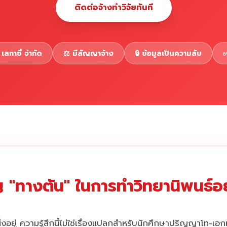
ติดต่อจ้างทำวิจัยทันที
เลกาซี่ จำกัด
⚖️ มีสัญญาจ้าง
🔒 ข้อมูลเป็นความลับ
✅
 "ทางตัน" ในการทำวิทยานิพนธ์อยู
่งอยู่ ความรู้สึกนี้ไม่ใช่เรื่องแปลกสำหรับนักศึกษาปริญญาโท-เอ