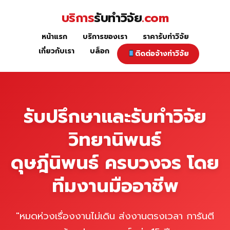
Skip
บริการ
รับทำวิจัย
.com
to
content
หน้าแรก
บริการของเรา
ราคารับทำวิจัย
หน้าแรก
เกี่ยวกับเรา
บล็อก
ติดต่อจ้างทำวิจัย
รับปรึกษาและรับทำวิจัย
วิทยานิพนธ์
ดุษฎีนิพนธ์ ครบวงจร โดย
ทีมงานมืออาชีพ
"หมดห่วงเรื่องงานไม่เดิน ส่งงานตรงเวลา การันตี