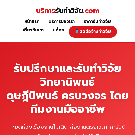
Skip
บริการ
รับทำวิจัย
.com
to
content
หน้าแรก
บริการของเรา
ราคารับทำวิจัย
หน้าแรก
เกี่ยวกับเรา
บล็อก
ติดต่อจ้างทำวิจัย
รับปรึกษาและรับทำวิจัย
วิทยานิพนธ์
ดุษฎีนิพนธ์ ครบวงจร โดย
ทีมงานมืออาชีพ
"หมดห่วงเรื่องงานไม่เดิน ส่งงานตรงเวลา การันตี