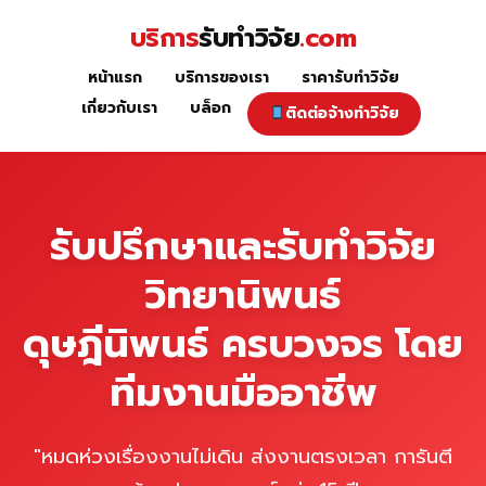
Skip
บริการ
รับทำวิจัย
.com
to
content
หน้าแรก
บริการของเรา
ราคารับทำวิจัย
หน้าแรก
เกี่ยวกับเรา
บล็อก
ติดต่อจ้างทำวิจัย
รับปรึกษาและรับทำวิจัย
วิทยานิพนธ์
ดุษฎีนิพนธ์ ครบวงจร โดย
ทีมงานมืออาชีพ
"หมดห่วงเรื่องงานไม่เดิน ส่งงานตรงเวลา การันตี