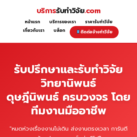
Skip
บริการ
รับทำวิจัย
.com
to
content
หน้าแรก
บริการของเรา
ราคารับทำวิจัย
หน้าแรก
เกี่ยวกับเรา
บล็อก
ติดต่อจ้างทำวิจัย
รับปรึกษาและรับทำวิจัย
วิทยานิพนธ์
ดุษฎีนิพนธ์ ครบวงจร โดย
ทีมงานมืออาชีพ
"หมดห่วงเรื่องงานไม่เดิน ส่งงานตรงเวลา การันตี