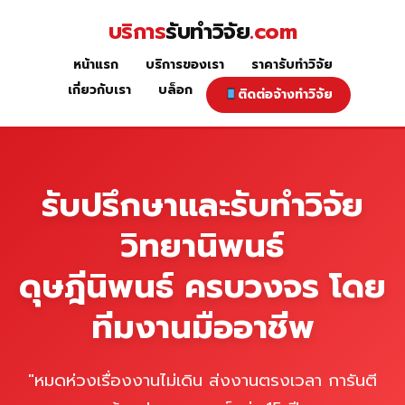
Skip
บริการ
รับทำวิจัย
.com
to
content
หน้าแรก
บริการของเรา
ราคารับทำวิจัย
หน้าแรก
เกี่ยวกับเรา
บล็อก
ติดต่อจ้างทำวิจัย
รับปรึกษาและรับทำวิจัย
วิทยานิพนธ์
ดุษฎีนิพนธ์ ครบวงจร โดย
ทีมงานมืออาชีพ
"หมดห่วงเรื่องงานไม่เดิน ส่งงานตรงเวลา การันตี