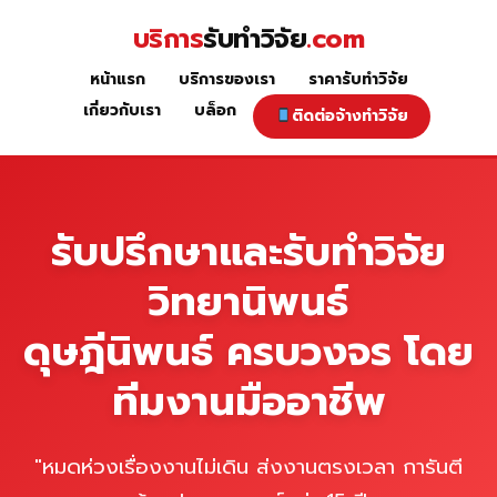
Skip
บริการ
รับทำวิจัย
.com
to
content
หน้าแรก
บริการของเรา
ราคารับทำวิจัย
หน้าแรก
เกี่ยวกับเรา
บล็อก
ติดต่อจ้างทำวิจัย
รับปรึกษาและรับทำวิจัย
วิทยานิพนธ์
ดุษฎีนิพนธ์ ครบวงจร โดย
ทีมงานมืออาชีพ
"หมดห่วงเรื่องงานไม่เดิน ส่งงานตรงเวลา การันตี