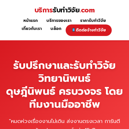
Skip
บริการ
รับทำวิจัย
.com
to
content
หน้าแรก
บริการของเรา
ราคารับทำวิจัย
หน้าแรก
เกี่ยวกับเรา
บล็อก
ติดต่อจ้างทำวิจัย
รับปรึกษาและรับทำวิจัย
วิทยานิพนธ์
ดุษฎีนิพนธ์ ครบวงจร โดย
ทีมงานมืออาชีพ
"หมดห่วงเรื่องงานไม่เดิน ส่งงานตรงเวลา การันตี