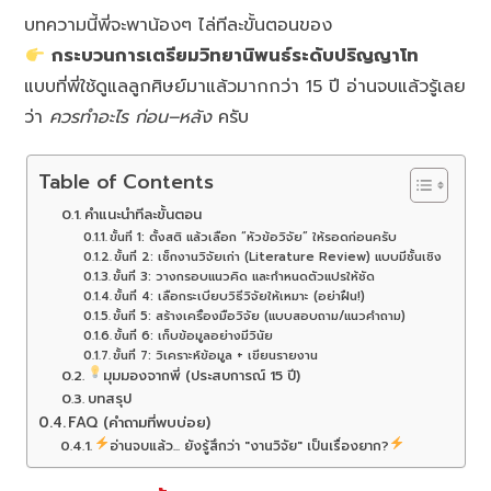
บทความนี้พี่จะพาน้องๆ ไล่ทีละขั้นตอนของ
กระบวนการเตรียมวิทยานิพนธ์ระดับปริญญาโท
แบบที่พี่ใช้ดูแลลูกศิษย์มาแล้วมากกว่า 15 ปี อ่านจบแล้วรู้เลย
ว่า
ควรทำอะไร ก่อน–หลัง
ครับ
Table of Contents
คำแนะนำทีละขั้นตอน
ขั้นที่ 1: ตั้งสติ แล้วเลือก “หัวข้อวิจัย” ให้รอดก่อนครับ
ขั้นที่ 2: เช็กงานวิจัยเก่า (Literature Review) แบบมีชั้นเชิง
ขั้นที่ 3: วางกรอบแนวคิด และกำหนดตัวแปรให้ชัด
ขั้นที่ 4: เลือกระเบียบวิธีวิจัยให้เหมาะ (อย่าฝืน!)
ขั้นที่ 5: สร้างเครื่องมือวิจัย (แบบสอบถาม/แนวคำถาม)
ขั้นที่ 6: เก็บข้อมูลอย่างมีวินัย
ขั้นที่ 7: วิเคราะห์ข้อมูล + เขียนรายงาน
มุมมองจากพี่ (ประสบการณ์ 15 ปี)
บทสรุป
FAQ (คำถามที่พบบ่อย)
อ่านจบแล้ว... ยังรู้สึกว่า "งานวิจัย" เป็นเรื่องยาก?