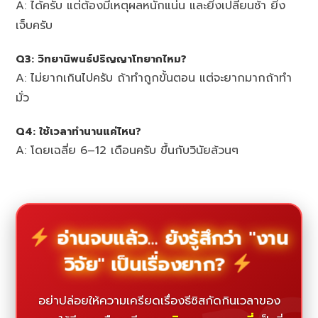
A: ได้ครับ แต่ต้องมีเหตุผลหนักแน่น และยิ่งเปลี่ยนช้า ยิ่ง
เจ็บครับ
Q3: วิทยานิพนธ์ปริญญาโทยากไหม?
A: ไม่ยากเกินไปครับ ถ้าทำถูกขั้นตอน แต่จะยากมากถ้าทำ
มั่ว
Q4: ใช้เวลาทำนานแค่ไหน?
A: โดยเฉลี่ย 6–12 เดือนครับ ขึ้นกับวินัยล้วนๆ
อ่านจบแล้ว... ยังรู้สึกว่า "งาน
วิจัย" เป็นเรื่องยาก?
อย่าปล่อยให้ความเครียดเรื่องธีซิสกัดกินเวลาของ