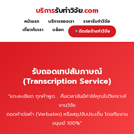
Skip
บริการ
รับทำวิจัย
.com
to
content
หน้าแรก
บริการของเรา
ราคารับทำวิจัย
รับถอดเทปสัมภาษณ์
เกี่ยวกับเรา
บล็อก
ติดต่อจ้างทำวิจัย
รับถอดเทปสัมภาษณ์
(Transcription Service)
"แกะละเอียด ทุกคำพูด... คืนเวลาอันมีค่าให้คุณไปวิเคราะห์
งานวิจัย
ถอดคำต่อคำ (Verbatim) หรือสรุปจับประเด็น โดยทีมงาน
มนุษย์ 100%"