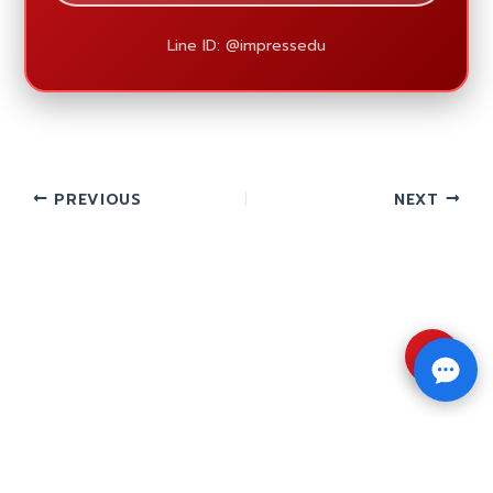
Line ID: @impressedu
PREVIOUS
NEXT
⇧