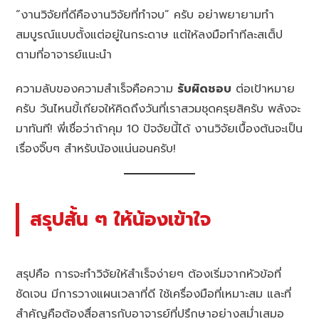
“งานวิจัยที่ดีคืองานวิจัยที่ทำจบ” ครับ อย่าพยายามทำ
สมบูรณ์แบบตั้งแต่อยู่ในกระดาษ แต่ให้ลงมือทำทีละสเต็ป
ตามที่อาจารย์แนะนำ
ความลับของความสำเร็จคือความ
รับผิดชอบ
ต่อเป้าหมาย
ครับ วันไหนขี้เกียจให้คิดถึงวันที่เราสวมชุดครุยสิครับ พลังจะ
มาทันที! พี่เชื่อว่าถ้าคุม 10 ปัจจัยนี้ได้ งานวิจัยเบื้องต้นจะเป็น
เรื่องจิ๊บๆ สำหรับน้องแน่นอนครับ!
สรุปสั้น ๆ ให้น้องเข้าใจ
สรุปคือ การจะทำวิจัยให้สำเร็จง่ายๆ ต้องเริ่มจากหัวข้อที่
ชัดเจน มีการวางแผนเวลาที่ดี ใช้เครื่องมือที่เหมาะสม และที่
สำคัญคือต้องสื่อสารกับอาจารย์ที่ปรึกษาอย่างสม่ำเสมอ