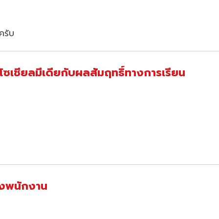
ครับ
โซเชียลมีเดียกับผลสัมฤทธิ์ทางการเรียน
องพนักงาน