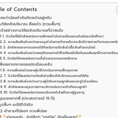
le of Contents
รู้เลยว่าน้องกำลังติดอะไรอยู่ครับ
วิจัยเชิงปริมาณ คืออะไร (ทวนสั้นๆ)
ตัวอย่างงานวิจัยเชิงปริมาณที่น่าสนใจ
1. ปัจจัยที่มีอิทธิพลต่อความพึงพอใจในการเรียนออนไลน์ของนักศึกษา
2. ความสัมพันธ์ระหว่างแรงจูงใจในการทำงานกับประสิทธิภาพการทำงานของพนั
3. อิทธิพลของการตลาดดิจิทัลต่อการตัดสินใจซื้อสินค้าออนไลน์
4. ความสัมพันธ์ระหว่างพฤติกรรมการใช้โซเชียลมีเดียกับผลสัมฤทธิ์ทางการเรียน
5. ปัจจัยที่ส่งผลต่อความตั้งใจลาออกของพนักงาน
พี่ขอแทรกขายของนิดนึงนะครับ
6. ความพึงพอใจของผู้บริโภคต่ออาหารเพื่อสุขภาพ
7. ปัจจัยที่มีผลต่อการตัดสินใจเลือกใช้บริการธนาคารดิจิทัล
8. ความสัมพันธ์ระหว่างภาวะผู้นำกับความผูกพันของครูในโรงเรียน
9. อิทธิพลของคุณภาพการบริการต่อความภักดีของลูกค้า
10. ปัจจัยที่ส่งผลต่อการยอมรับเทคโนโลยีของผู้สูงอายุ
มุมมองจากพี่ (ประสบการณ์ 15 ปี)
ปสั้นๆ แต่ใช้ได้จริง
Q: คำถามที่น้องๆ ถามพี่บ่อย
อ่านจบแล้ว... ยังรู้สึกว่า "งานวิจัย" เป็นเรื่องยาก?