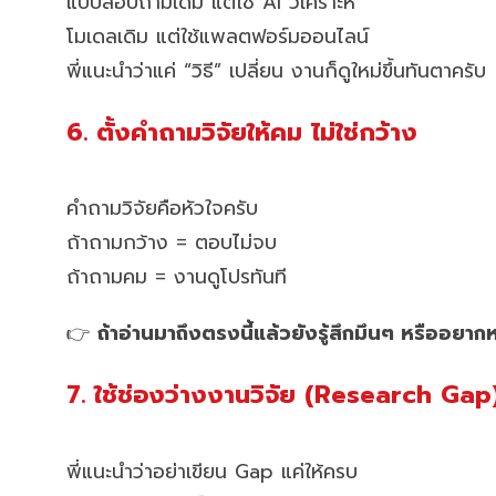
แบบสอบถามเดิม แต่ใช้ AI วิเคราะห์
โมเดลเดิม แต่ใช้แพลตฟอร์มออนไลน์
พี่แนะนำว่าแค่ “วิธี” เปลี่ยน งานก็ดูใหม่ขึ้นทันตาครับ
6. ตั้งคำถามวิจัยให้คม ไม่ใช่กว้าง
คำถามวิจัยคือหัวใจครับ
ถ้าถามกว้าง = ตอบไม่จบ
ถ้าถามคม = งานดูโปรทันที
👉
ถ้าอ่านมาถึงตรงนี้แล้วยังรู้สึกมึนๆ หรืออย
7. ใช้ช่องว่างงานวิจัย (Research Gap) 
พี่แนะนำว่าอย่าเขียน Gap แค่ให้ครบ