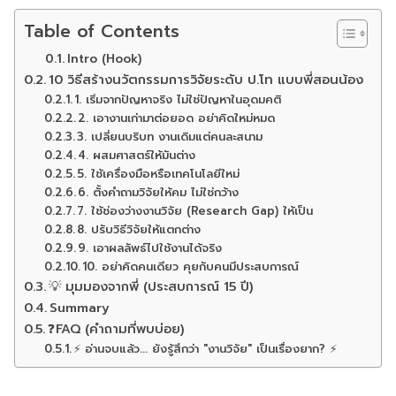
Table of Contents
Intro (Hook)
10 วิธีสร้างนวัตกรรมการวิจัยระดับ ป.โท แบบพี่สอนน้อง
1. เริ่มจากปัญหาจริง ไม่ใช่ปัญหาในอุดมคติ
2. เอางานเก่ามาต่อยอด อย่าคิดใหม่หมด
3. เปลี่ยนบริบท งานเดิมแต่คนละสนาม
4. ผสมศาสตร์ให้มันต่าง
5. ใช้เครื่องมือหรือเทคโนโลยีใหม่
6. ตั้งคำถามวิจัยให้คม ไม่ใช่กว้าง
7. ใช้ช่องว่างงานวิจัย (Research Gap) ให้เป็น
8. ปรับวิธีวิจัยให้แตกต่าง
9. เอาผลลัพธ์ไปใช้งานได้จริง
10. อย่าคิดคนเดียว คุยกับคนมีประสบการณ์
💡 มุมมองจากพี่ (ประสบการณ์ 15 ปี)
Summary
❓FAQ (คำถามที่พบบ่อย)
⚡ อ่านจบแล้ว... ยังรู้สึกว่า "งานวิจัย" เป็นเรื่องยาก? ⚡