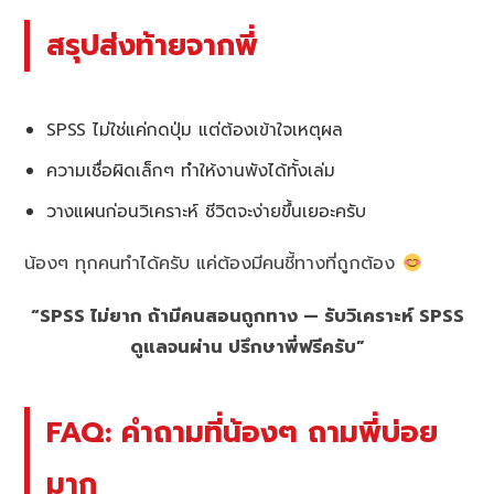
สรุปส่งท้ายจากพี่
SPSS ไม่ใช่แค่กดปุ่ม แต่ต้องเข้าใจเหตุผล
ความเชื่อผิดเล็กๆ ทำให้งานพังได้ทั้งเล่ม
วางแผนก่อนวิเคราะห์ ชีวิตจะง่ายขึ้นเยอะครับ
น้องๆ ทุกคนทำได้ครับ แค่ต้องมีคนชี้ทางที่ถูกต้อง
“SPSS ไม่ยาก ถ้ามีคนสอนถูกทาง — รับวิเคราะห์ SPSS
ดูแลจนผ่าน ปรึกษาพี่ฟรีครับ”
FAQ: คำถามที่น้องๆ ถามพี่บ่อย
มาก