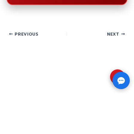
PREVIOUS
NEXT
⇧
Copyright © 2026 รับทำวิจัย รับทำวิทยานิพนธ์ รับ