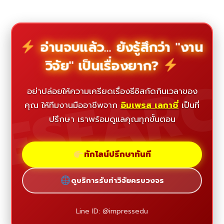
อ่านจบแล้ว... ยังรู้สึกว่า "งาน
วิจัย" เป็นเรื่องยาก?
ESEAR
อย่าปล่อยให้ความเครียดเรื่องธีซิสกัดกินเวลาของ
คุณ ให้ทีมงานมืออาชีพจาก
อิมเพรส เลกาซี่
เป็นที่
ปรึกษา เราพร้อมดูแลคุณทุกขั้นตอน
ทักไลน์ปรึกษาทันที
ดูบริการรับทำวิจัยครบวงจร
Line ID: @impressedu