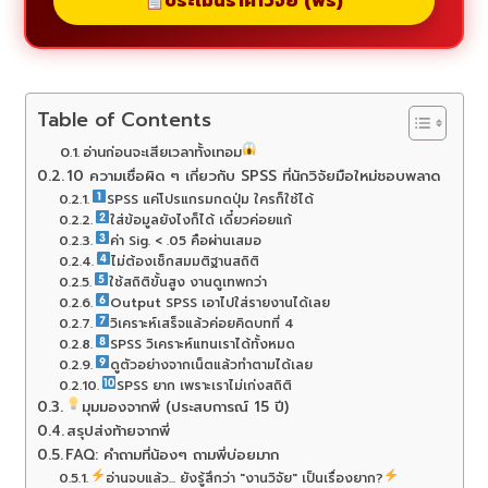
ประเมินราคาวิจัย (ฟรี)
Table of Contents
อ่านก่อนจะเสียเวลาทั้งเทอม
10 ความเชื่อผิด ๆ เกี่ยวกับ SPSS ที่นักวิจัยมือใหม่ชอบพลาด
SPSS แค่โปรแกรมกดปุ่ม ใครก็ใช้ได้
ใส่ข้อมูลยังไงก็ได้ เดี๋ยวค่อยแก้
ค่า Sig. < .05 คือผ่านเสมอ
ไม่ต้องเช็กสมมติฐานสถิติ
ใช้สถิติขั้นสูง งานดูเทพกว่า
Output SPSS เอาไปใส่รายงานได้เลย
วิเคราะห์เสร็จแล้วค่อยคิดบทที่ 4
SPSS วิเคราะห์แทนเราได้ทั้งหมด
ดูตัวอย่างจากเน็ตแล้วทำตามได้เลย
SPSS ยาก เพราะเราไม่เก่งสถิติ
มุมมองจากพี่ (ประสบการณ์ 15 ปี)
สรุปส่งท้ายจากพี่
FAQ: คำถามที่น้องๆ ถามพี่บ่อยมาก
อ่านจบแล้ว... ยังรู้สึกว่า "งานวิจัย" เป็นเรื่องยาก?