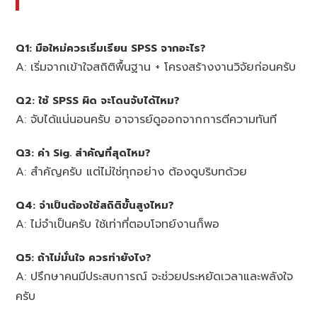
Q1: มือใหม่ควรเริ่มเรียน SPSS จากอะไร?
A: เริ่มจากเข้าใจสถิติพื้นฐาน + โครงสร้างงานวิจัยก่อนครับ
Q2: ใช้ SPSS ผิด จะโดนจับได้ไหม?
A: จับได้แน่นอนครับ อาจารย์ดูออกจากการตีความทันที
Q3: ค่า Sig. สำคัญที่สุดไหม?
A: สำคัญครับ แต่ไม่ใช่ทุกอย่าง ต้องดูบริบทด้วย
Q4: จำเป็นต้องใช้สถิติขั้นสูงไหม?
A: ไม่จำเป็นครับ ใช้เท่าที่ตอบโจทย์งานก็พอ
Q5: ถ้าไม่มั่นใจ ควรทำยังไง?
A: ปรึกษาคนมีประสบการณ์ จะช่วยประหยัดเวลาและพลังใจ
ครับ