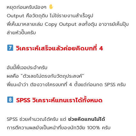
หยุดก่อนครับน้องๆ
Output คือวัตถุดิบ ไม่ใช่รายงานสำเร็จรูป
พี่เห็นมาหลายเล่ม Copy Output ลงทั้งดุ้น อาจารย์เห็นปุ๊บ
ส่ายหัวปั๊บครับ
วิเคราะห์เสร็จแล้วค่อยคิดบทที่ 4
อันนี้พี่เจอประจำครับ
ผลคือ “ตัวเลขไม่ตรงกับวัตถุประสงค์”
พี่แนะนำว่า ต้องวางโครงบทที่ 4 ตั้งแต่ก่อนกด SPSS ครับ
SPSS วิเคราะห์แทนเราได้ทั้งหมด
SPSS ช่วยคำนวณได้ครับ แต่
ช่วยคิดแทนไม่ได้
การตีความผลยังเป็นหน้าที่ของนักวิจัย 100% ครับ