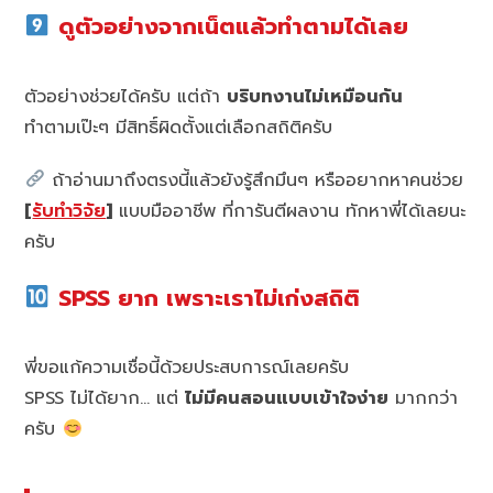
ดูตัวอย่างจากเน็ตแล้วทำตามได้เลย
ตัวอย่างช่วยได้ครับ แต่ถ้า
บริบทงานไม่เหมือนกัน
ทำตามเป๊ะๆ มีสิทธิ์ผิดตั้งแต่เลือกสถิติครับ
ถ้าอ่านมาถึงตรงนี้แล้วยังรู้สึกมึนๆ หรืออยากหาคนช่วย
[
รับทำวิจัย
]
แบบมืออาชีพ ที่การันตีผลงาน ทักหาพี่ได้เลยนะ
ครับ
SPSS ยาก เพราะเราไม่เก่งสถิติ
พี่ขอแก้ความเชื่อนี้ด้วยประสบการณ์เลยครับ
SPSS ไม่ได้ยาก… แต่
ไม่มีคนสอนแบบเข้าใจง่าย
มากกว่า
ครับ