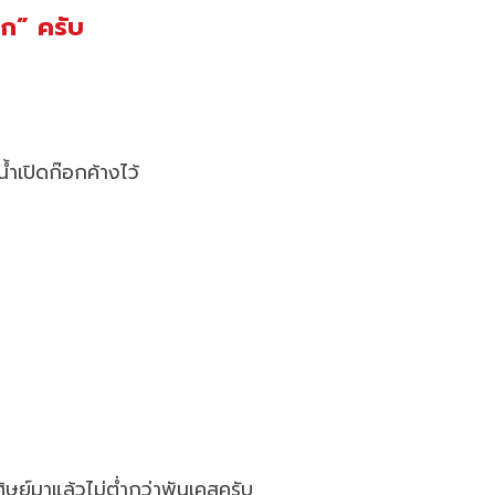
รก” ครับ
้ำเปิดก๊อกค้างไว้
กศิษย์มาแล้วไม่ต่ำกว่าพันเคสครับ