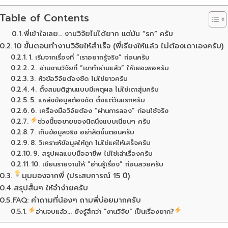
Table of Contents
พี่เข้าใจเลย… งานวิจัยไม่ได้ยาก แต่มัน “รก” ครับ
10 ขั้นตอนทำงานวิจัยให้สำเร็จ (พี่เรียงให้แล้ว ไม่ต้องเดาเองครับ)
1. เริ่มจากเรื่องที่ “เราอยากรู้จริง” ก่อนครับ
2. อ่านงานวิจัยที่ “เขาทำผ่านแล้ว” ให้เยอะพอครับ
3. หัวข้อวิจัยต้องชัด ไม่ใช่ยาวครับ
4. ตั้งสมมติฐานแบบมีเหตุผล ไม่ใช่เดาสุ่มครับ
5. แหล่งข้อมูลต้องชัด ตั้งแต่วันแรกครับ
6. เครื่องมือวิจัยต้อง “ผ่านการลอง” ก่อนใช้จริง
ช่วงนี้ขอขายของนิดนึงแบบเนียนๆ ครับ
7. เก็บข้อมูลจริง อย่าลัดขั้นตอนครับ
8. วิเคราะห์ข้อมูลให้ถูก ไม่ใช่แค่ให้เสร็จครับ
9. สรุปผลแบบมืออาชีพ ไม่ใช่เล่าเรื่องครับ
10. เขียนรายงานให้ “อ่านรู้เรื่อง” ก่อนสวยครับ
มุมมองจากพี่ (ประสบการณ์ 15 ปี)
สรุปสั้นๆ ให้จำง่ายครับ
FAQ: คำถามที่น้องๆ ถามพี่บ่อยมากครับ
อ่านจบแล้ว... ยังรู้สึกว่า "งานวิจัย" เป็นเรื่องยาก?