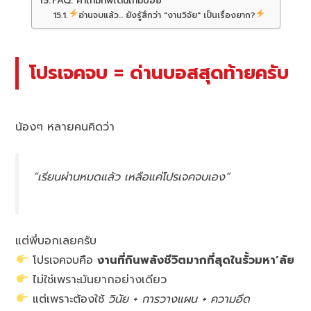
FAQ: คำถามที่พี่โดนถามบ่อย
อ่านจบแล้ว... ยังรู้สึกว่า "งานวิจัย" เป็นเรื่องยาก?
โปรเจคจบ = ด่านบอสสุดท้ายครับ
น้องๆ หลายคนคิดว่า
“เรียนผ่านหมดแล้ว เหลือแค่โปรเจคจบเอง”
แต่พี่บอกเลยครับ
โปรเจคจบคือ
งานที่กินพลังชีวิตมากที่สุดในรั้วมหา’ลัย
ไม่ใช่เพราะมันยากอย่างเดียว
แต่เพราะต้องใช้
วินัย + การวางแผน + ความอึด