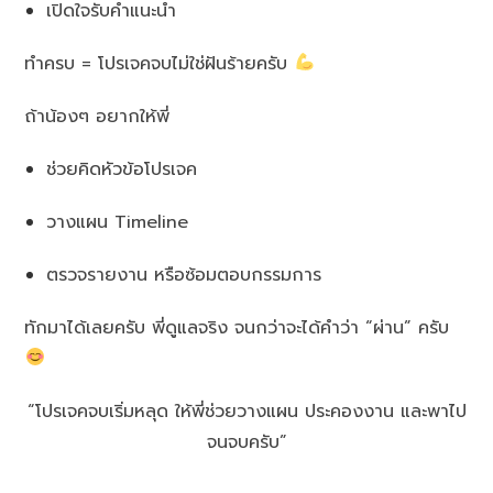
เปิดใจรับคำแนะนำ
ทำครบ = โปรเจคจบไม่ใช่ฝันร้ายครับ
ถ้าน้องๆ อยากให้พี่
ช่วยคิดหัวข้อโปรเจค
วางแผน Timeline
ตรวจรายงาน หรือซ้อมตอบกรรมการ
ทักมาได้เลยครับ พี่ดูแลจริง จนกว่าจะได้คำว่า “ผ่าน” ครับ
“โปรเจคจบเริ่มหลุด ให้พี่ช่วยวางแผน ประคองงาน และพาไป
จนจบครับ”