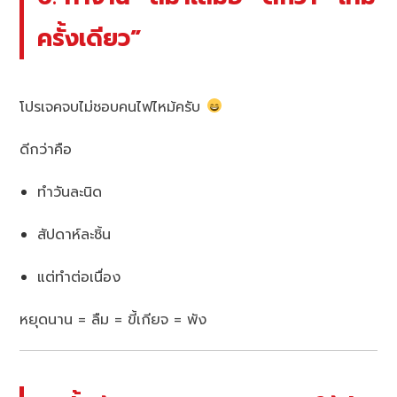
ครั้งเดียว”
โปรเจคจบไม่ชอบคนไฟไหม้ครับ
ดีกว่าคือ
ทำวันละนิด
สัปดาห์ละชิ้น
แต่ทำต่อเนื่อง
หยุดนาน = ลืม = ขี้เกียจ = พัง