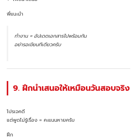
พี่แนะนำ
ทำงาน = อัปเดตเอกสารไปพร้อมกัน
อย่ารอเขียนทีเดียวครับ
9. ฝึกนำเสนอให้เหมือนวันสอบจริง
โปรเจคดี
แต่พูดไม่รู้เรื่อง = คะแนนหายครับ
ฝึก