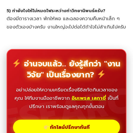
5) ทำยังไงให้ไม่หมดไฟระหว่างทำวิทยานิพนธ์ครับ?
ต้องมีตารางเวลา พักให้พอ และฉลองความคืบหน้าเล็ก ๆ
ของตัวเองบ้างครับ งานใหญ่จะไปต่อได้ถ้าใจไม่ล้าเกินไปครับ
อ่านจบแล้ว... ยังรู้สึกว่า "งาน
วิจัย" เป็นเรื่องยาก?
ESEAR
อย่าปล่อยให้ความเครียดเรื่องธีซิสกัดกินเวลาของ
คุณ ให้ทีมงานมืออาชีพจาก
อิมเพรส เลกาซี่
เป็นที่
ปรึกษา เราพร้อมดูแลคุณทุกขั้นตอน
ทักไลน์ปรึกษาทันที