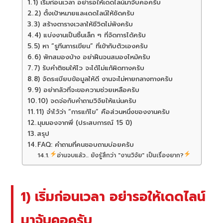
1) เริ่มก่อนเวลา อย่ารอให้เดดไลน์มาจับคอครับ
2) ตั้งเป้าหมายและเดดไลน์ให้ชัดครับ
3) สร้างตารางเวลาให้ชีวิตไม่พังครับ
4) แบ่งงานเป็นชิ้นเล็ก ๆ ที่จัดการได้ครับ
5) หา “รูทีนการเขียน” ที่เข้ากับตัวเองครับ
6) พักสมองบ้าง อย่าฝืนจนสมองไหม้ครับ
7) รับคำติชมให้ไว จะได้ไม่แก้ผิดทางครับ
8) จัดระเบียบข้อมูลให้ดี งานจะไม่หายกลางทางครับ
9) อย่ากลัวที่จะขอความช่วยเหลือครับ
10) จดจ่อกับคำถามวิจัยให้แน่นครับ
11) จำไว้ว่า “การแก้ไข” คือส่วนหนึ่งของงานครับ
มุมมองจากพี่ (ประสบการณ์ 15 ปี)
สรุป
FAQ: คำถามที่คนชอบถามบ่อยครับ
อ่านจบแล้ว... ยังรู้สึกว่า "งานวิจัย" เป็นเรื่องยาก?
1) เริ่มก่อนเวลา อย่ารอให้เดดไลน์
มาจับคอครับ