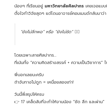
น้องๆ ที่เรียนอยู่
มหาวิทยาลัยศิลปากร
เคยเจอแบบนี
ตั้งใจทำวิจัยสุดๆ แต่โดนอาจารย์คอมเมนต์กลับมาว่า
“ยังไม่ลึกพอ” หรือ “ยังไม่ชัด” 😵‍💫
โดยเฉพาะสายศิลปากร…
ที่เน้นทั้ง “ความคิดสร้างสรรค์ + ความเป็นวิชาการ” 
พี่บอกเลยนะครับ
ถ้าจับทางไม่ถูก = เหนื่อยสองเท่า!
วันนี้พี่สรุปให้ครบ
👉 17 เคล็ดลับที่จะทำให้งานน้อง “ชัด ลึก และผ่าน”