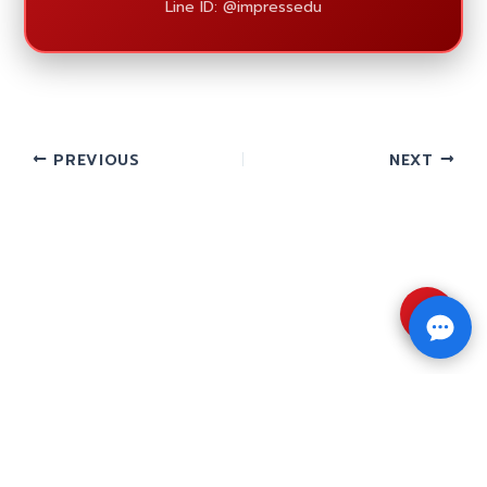
Line ID: @impressedu
PREVIOUS
NEXT
⇧