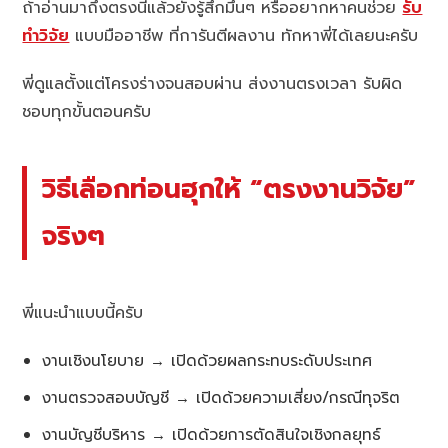
ถ้าอ่านมาถึงตรงนี้แล้วยังรู้สึกมึนๆ หรืออยากหาคนช่วย
รับ
ทำวิจัย
แบบมืออาชีพ ที่การันตีผลงาน ทักหาพี่ได้เลยนะครับ
พี่ดูแลตั้งแต่โครงร่างจนสอบผ่าน ส่งงานตรงเวลา รับผิด
ชอบทุกขั้นตอนครับ
วิธีเลือกท่อนฮุกให้ “ตรงงานวิจัย”
จริงๆ
พี่แนะนำแบบนี้ครับ
งานเชิงนโยบาย → เปิดด้วยผลกระทบระดับประเทศ
งานตรวจสอบบัญชี → เปิดด้วยความเสี่ยง/กรณีทุจริต
งานบัญชีบริหาร → เปิดด้วยการตัดสินใจเชิงกลยุทธ์