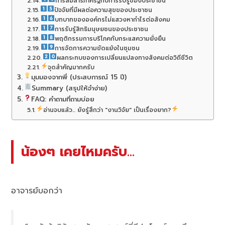
การสื่อสารภาครัฐกับการรับรู้ของประชาชน
ปัจจัยที่มีผลต่อความสุขของประชาชน
บทบาทขององค์กรไม่แสวงหากำไรต่อสังคม
การรับรู้สิทธิมนุษยชนของประชาชน
พฤติกรรมการบริโภคกับกระแสความยั่งยืน
การจัดการความขัดแย้งในชุมชน
ผลกระทบของการเปลี่ยนแปลงทางสังคมต่อวิถีชีวิต
จุดสำคัญมากครับ
มุมมองจากพี่ (ประสบการณ์ 15 ปี)
Summary (สรุปให้จำง่าย)
FAQ: คำถามที่ถามบ่อย
อ่านจบแล้ว... ยังรู้สึกว่า "งานวิจัย" เป็นเรื่องยาก?
น้องๆ เคยไหมครับ…
อาจารย์บอกว่า