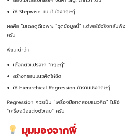
ลองโมเดลไปเรื่อยๆ จนค่า Sig. ต่ำกว่า .05
ใช้ Stepwise แบบไม่อิงทฤษฎี
ผลคือ โมเดลดูดีเฉพาะ “ชุดข้อมูลนี้” แต่พอใช้จริงกลับพัง
ครับ
พี่แนะนำว่า
เลือกตัวแปรจาก “ทฤษฎี”
สร้างกรอบแนวคิดให้ชัด
ใช้ Hierarchical Regression ถ้างานเชิงทฤษฎี
Regression ควรเป็น “เครื่องมือทดสอบแนวคิด” ไม่ใช่
“เครื่องมือแต่งตัวเลข” ครับ
มุมมองจากพี่