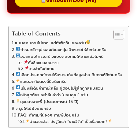
ประเมินราคาวิจัย (ฟรี)
Table of Contents
แบบสอบถามไม่ยาก…แต่ทำพังกันเยอะครับ
กำหนดวัตถุประสงค์และกลุ่มเป้าหมายให้ชัดก่อนครับ
ออกแบบโครงสร้างแบบสอบถามให้อ่านแล้วไม่หนี
ตั้งชื่อแบบสอบถาม
วางลำดับคำถาม
เลือกประเภทคำถามให้เหมาะ เก็บข้อมูลง่าย วิเคราะห์ก็ง่ายครับ
แวะบอกกันตรงนี้นิดนึงครับ
เรียงลำดับคำถามให้ลื่น ผู้ตอบไม่รู้สึกถูกสอบสวน
หน้าสุดท้าย อย่าลืมคำว่า ‘ขอบคุณ’ ครับ
มุมมองจากพี่ (ประสบการณ์ 15 ปี)
สรุปให้เข้าใจง่ายครับ
FAQ: คำถามที่น้องๆ ถามพี่บ่อยครับ
อ่านจบแล้ว... ยังรู้สึกว่า "งานวิจัย" เป็นเรื่องยาก?