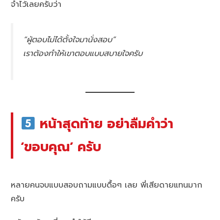
จำไว้เลยครับว่า
“ผู้ตอบไม่ได้ตั้งใจมานั่งสอบ”
เราต้องทำให้เขาตอบแบบสบายใจครับ
หน้าสุดท้าย อย่าลืมคำว่า
‘ขอบคุณ’ ครับ
หลายคนจบแบบสอบถามแบบดื้อๆ เลย พี่เสียดายแทนมาก
ครับ