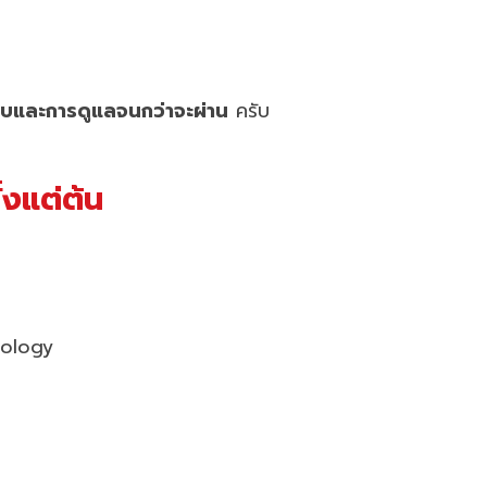
บและการดูแลจนกว่าจะผ่าน
ครับ
้งแต่ต้น
dology