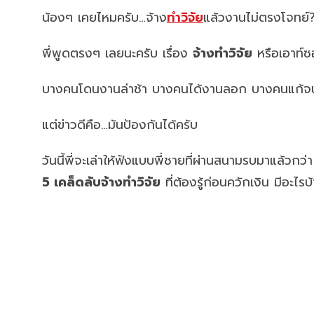
น้องๆ เคยไหมครับ…จ้าง
ทำวิจัย
แล้วงานไม่ตรงโจทย์
พี่พูดตรงๆ เลยนะครับ เรื่อง
จ้างทำวิจัย
หรือเอาท์ซอ
บางคนโดนงานล่าช้า บางคนได้งานลอก บางคนแก้จนท้อ ส
แต่ข่าวดีคือ…มันป้องกันได้ครับ
วันนี้พี่จะเล่าให้ฟังแบบพี่ชายที่ผ่านสนามรบมาแล้วกว่า 
5 เคล็ดลับจ้างทำวิจัย
ที่ต้องรู้ก่อนควักเงิน มีอะไรบ