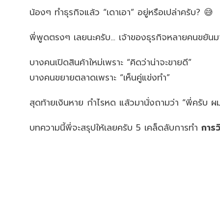
น้องๆ ทำธุรกิจแล้ว “เดาเอา” อยู่หรือเปล่าครับ? 😅
พี่พูดตรงๆ เลยนะครับ… เจ้าของธุรกิจหลายคนขยัน
บางคนเปิดสินค้าใหม่เพราะ “คิดว่าน่าจะขายดี”
บางคนขยายตลาดเพราะ “เห็นคู่แข่งทำ”
สุดท้ายเงินหาย กำไรหด แล้วมานั่งถามว่า “พี่ครั
บทความนี้พี่จะสรุปให้เลยครับ 5 เคล็ดลับการทำ
การว