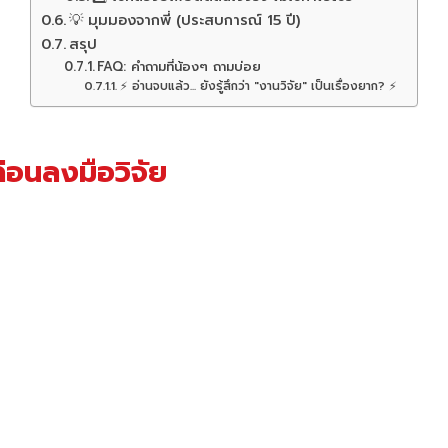
💡 มุมมองจากพี่ (ประสบการณ์ 15 ปี)
สรุป
FAQ: คำถามที่น้องๆ ถามบ่อย
⚡ อ่านจบแล้ว... ยังรู้สึกว่า "งานวิจัย" เป็นเรื่องยาก? ⚡
ก่อนลงมือวิจัย