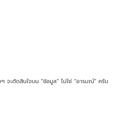
องๆ จะตัดสินใจบน “ข้อมูล” ไม่ใช่ “อารมณ์” ครับ