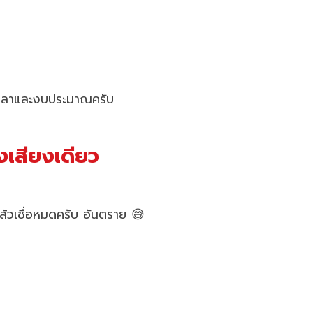
้งเวลาและงบประมาณครับ
ังเสียงเดียว
ล้วเชื่อหมดครับ อันตราย 😅