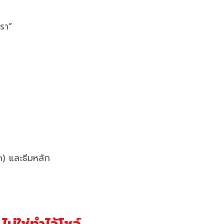
เรา”
n) และธีมหลัก