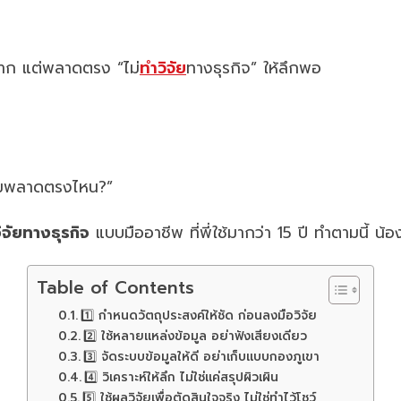
มาก แต่พลาดตรง “ไม่
ทำวิจัย
ทางธุรกิจ” ให้ลึกพอ
บ ผมพลาดตรงไหน?”
ิจัยทางธุรกิจ
แบบมืออาชีพ ที่พี่ใช้มากว่า 15 ปี ทำตามนี้ น้
Table of Contents
1️⃣ กำหนดวัตถุประสงค์ให้ชัด ก่อนลงมือวิจัย
2️⃣ ใช้หลายแหล่งข้อมูล อย่าฟังเสียงเดียว
3️⃣ จัดระบบข้อมูลให้ดี อย่าเก็บแบบกองภูเขา
4️⃣ วิเคราะห์ให้ลึก ไม่ใช่แค่สรุปผิวเผิน
5️⃣ ใช้ผลวิจัยเพื่อตัดสินใจจริง ไม่ใช่ทำไว้โชว์