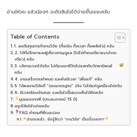
อ่านให้จบ แล้วน้องๆ จะตัดสินใจได้ง่ายขึ้นเยอะครับ
Table of Contents
1. ลดต้นทุนการทำงานวิจัย (ทั้งเงิน ทั้งเวลา ทั้งพลังใจ) ครับ
2. ได้ที่ปรึกษาและผู้เชี่ยวชาญดูแล (ไม่ใช่ทำคนเดียวแบบโดด
เดี่ยว) ครับ
3. บริหารเวลาได้จริง ไม่ต้องเอาชีวิตไปแลกกับวิทยานิพนธ์
ครับ
4. งานเสร็จตามกำหนด และยังมีเวลา “เผื่อแก้” ครับ
5. ได้ผลงานวิจัยที่ “ตรงมาตรฐาน” จริง ไม่ใช่แค่ดูเหมือนใช่ครับ
6. มีเวลาซ้อมนำเสนอ และมั่นใจขึ้นแบบเห็นได้ชัดครับ
มุมมองจากพี่ (ประสบการณ์ 15 ปี)
สรุปให้เข้าใจง่ายครับ
FAQ คำถามที่พี่เจอบ่อย
อ่านจบแล้ว... ยังรู้สึกว่า "งานวิจัย" เป็นเรื่องยาก?