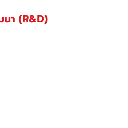
ัฒนา (R&D)